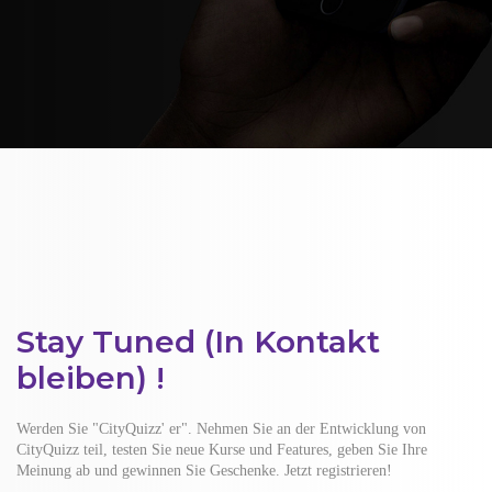
Stay Tuned (In Kontakt
bleiben) !
Werden Sie "CityQuizz' er". Nehmen Sie an der Entwicklung von
CityQuizz teil, testen Sie neue Kurse und Features, geben Sie Ihre
Meinung ab und gewinnen Sie Geschenke. Jetzt registrieren!